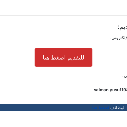
يم:
إلكتروني.
للتقديم اضغط هنا
ي ..
salman.yusuf1
 الوظائف
اضغط هنا