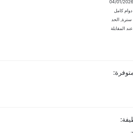
04/01/202
وام كامل
سترة, الحد
ند المقابلة
توفرة:
فة:
.