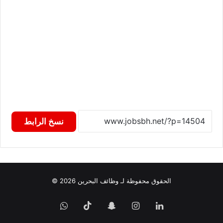
نسخ الرابط
الحقوق محفوظة لـ وظائف البحرين 2026 ©
لينكدإن
انستقرام
سناب
‫TikTok
واتساب