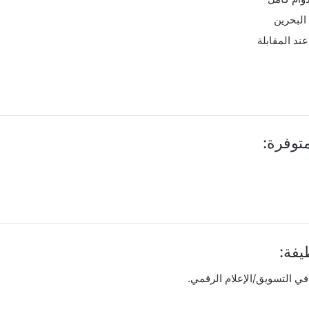
البحرين
ند المقابلة
توفرة:
فة:
في التسويق/الإعلام الرقمي.