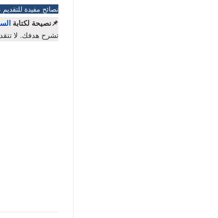
نصائح مفيدة للتقديم 
📌نصيحة لكتابة
السي
تشرح هدفك. لا تتقد