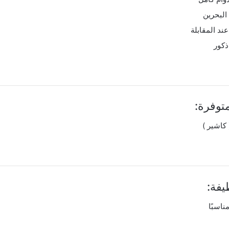
البحرين
ند المقابلة
ذكور
توفرة:
كاشير )
فة:
مناسبًا