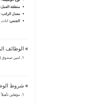
منطقة العمل:
معدل الراتب:
ع
الجنس:
اناث, 
»
الوظائف الم
امين صندوق ( 
»
شروط الوظي
مؤهلين تأهيلاً 