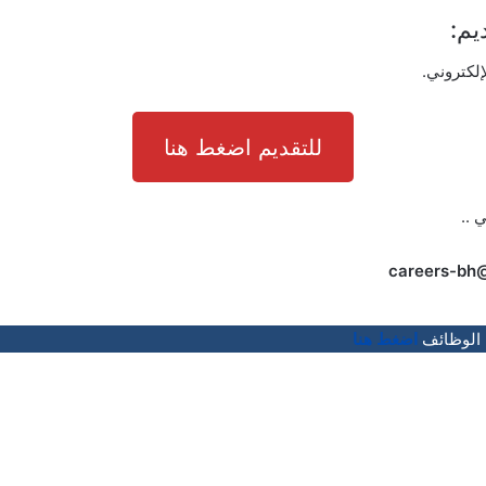
يم:
إلكتروني.
للتقديم اضغط هنا
ي ..
careers-bh
 الوظائف
اضغط هنا