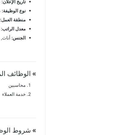
تاريخ الإعلان:
25/06/2026
نوع الوظيفة:
د
منطقة العمل:
معدل الراتب:
450 – 500 دي
الجنس:
أناث, 
»
الوظائف الم
محاسبين
خدمة العملاء
»
شروط الوظي