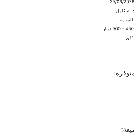
وام كامل
المنامة
نار
ذكور
توفرة:
فة: