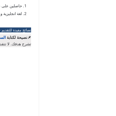
حاصلين على ش
لغة انجليزية و
نصائح مفيدة للتقديم 
📌نصيحة لكتابة
السي
تشرح هدفك. لا تتقد