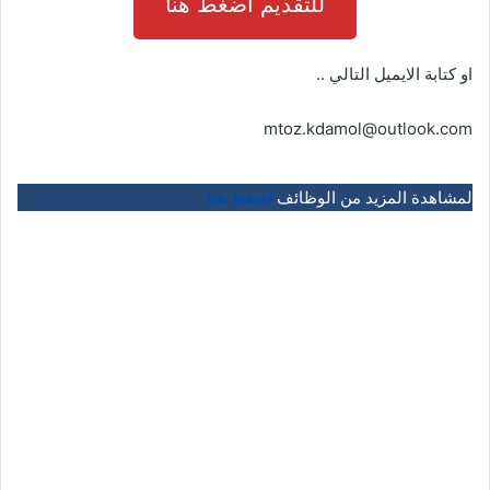
للتقديم اضغط هنا
او كتابة الايميل التالي ..
mtoz.kdamol@outlook.com
لمشاهدة المزيد من الوظائف
اضغط هنا