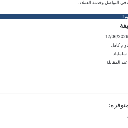
في التواصل وخدمة العملاء.
م !!
يفة
وام كامل
سلماباد
ند المقابلة
توفرة: