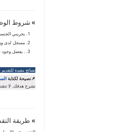
»
شروط الوظي
بحريني الجنسي
مسجل لدى وزا
. يفضل وجود خ
نصائح مفيدة للتقديم 
📌نصيحة لكتابة
السي
تشرح هدفك. لا تتقد
»
طريقة التقد
التقديم عبر الايميل