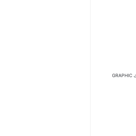
فرصة عمل للبحرينيين تعلن شركة دعاية وإعلان عن توفر شاغر وظيفي بمسمى مصمم جرافيك GRAPHIC