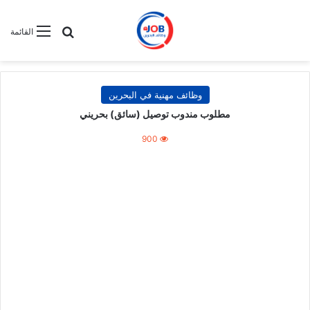
بحث عن
القائمة
وظائف مهنية في البحرين
مطلوب مندوب توصيل (سائق) بحريني
900