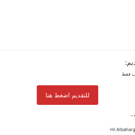
يم:
اب فقط
للتقديم اضغط هنا
..
Hr.Albahar