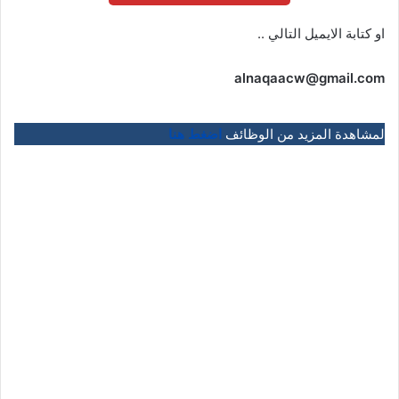
او كتابة الايميل التالي ..
alnaqaacw@gmail.com
لمشاهدة المزيد من الوظائف
اضغط هنا