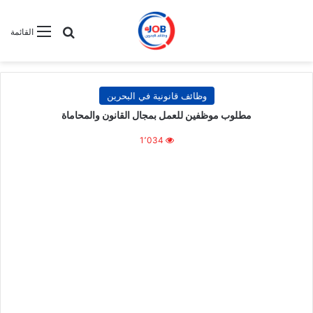
بحث عن
القائمة
وظائف قانونية في البحرين
مطلوب موظفين للعمل بمجال القانون والمحاماة
1٬034