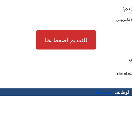
يم:
الكتروني ..
للتقديم اضغط هنا
ي ..
dembs
 الوظائف
اضغط هنا