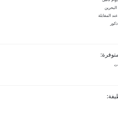
البحرين
ند المقابلة
ذكور
توفرة:
ت
فة: