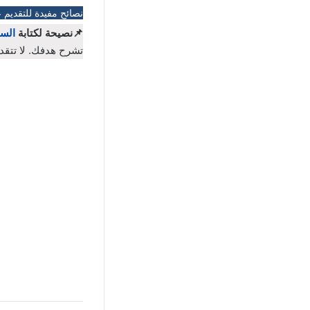
نصائح مفيدة للتقديم 
📌نصيحة لكتابة
السي
تشرح هدفك. لا تتقد