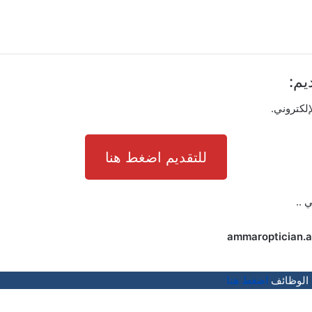
يم:
إلكتروني.
للتقديم اضغط هنا
ي ..
ammaroptician.
 الوظائف
اضغط هنا