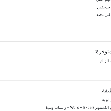
جدحفص
ير محدد
توفرة:
الزبائن
فة:
جليزية
Word – Ex – واتساب ويب)