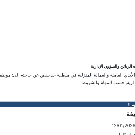
لزبائن والشؤون الإدارية
لأيدي العاملة والعمالة المنزلية في منطقة جدحفص عن حاجته إلى: موظ
إدارية, حسب المهام والشروط.
م !!
يفة
وام كامل