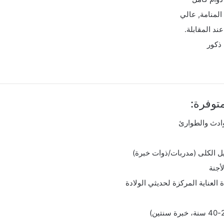
 المنامة, عالي
عند المقابلة.
 ذكور
توفرة:
دث والطوارئ
الكلى (مدربات/ذوات خبرة)
أجنة
لعناية المركزة لحديثي الولادة