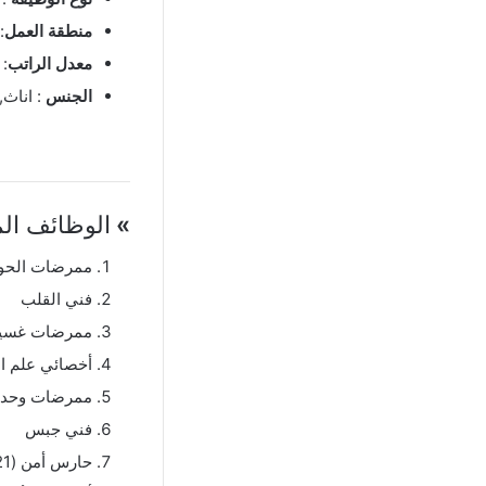
منطقة العمل
:
معدل الراتب
: 
الجنس
: اناث,
»
الوظائف الم
ممرضات الحوا
فني القلب
ممرضات غسيل 
أخصائي علم ال
ممرضات وحدة ا
فني جبس
حارس أمن (21-40 سنة، خبرة سنتين)