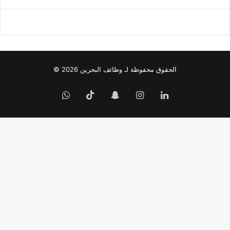
الحقوق محفوظة لـ وظائف البحرين 2026 ©
لينكدإن
انستقرام
سناب
‫TikTok
واتساب
تشات