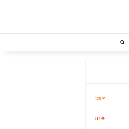
بحث عن
438
514