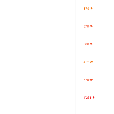
379
578
566
452
779
1٬251